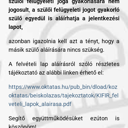
szülői felügyeleti joga gyakorlására nem
jogosult
,
a szülői felügyeleti jogot gyakorló
szülő egyedül is aláírhatja a jelentkezési
lapot,
azonban igazolnia kell azt a tényt, hogy a
másik szülő aláírására nincs szükség.
A felvételi lap aláírásról szóló részletes
tájékoztató az alábbi linken érhető el:
https://www.oktatas.hu/pub_bin/dload/koz
oktatas/beiskolazas/tajekoztatok/KIFIR_fel
veteli_lapok_alairasa.pdf
Segítő együttműködésüket ezúton is
köszönöm!