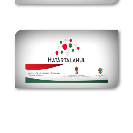
müpa budapest
határtalanul program