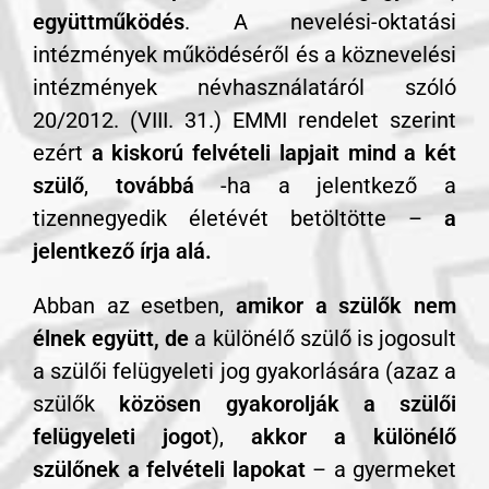
együttműködés
. A nevelési-oktatási
intézmények működéséről és a köznevelési
intézmények névhasználatáról szóló
20/2012. (VIII. 31.) EMMI rendelet szerint
ezért
a kiskorú felvételi lapjait mind a két
szülő
,
továbbá
-ha a jelentkező a
tizennegyedik életévét betöltötte –
a
jelentkező írja alá.
Abban az esetben,
amikor a szülők nem
élnek együtt, de
a különélő szülő is jogosult
a szülői felügyeleti jog gyakorlására (azaz a
szülők
közösen gyakorolják a szülői
felügyeleti jogot
),
akkor a különélő
szülőnek a felvételi lapokat
– a gyermeket