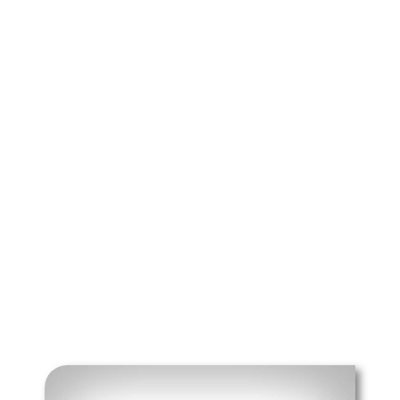
FŐMENÜ
Iskolánk
Tanév (2026/27)
Szülőknek
Dokumentumok
Média
Kapcsolat