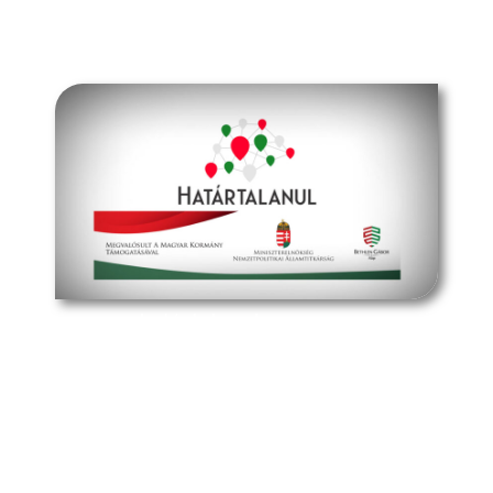
müpa budapest
határtalanul program