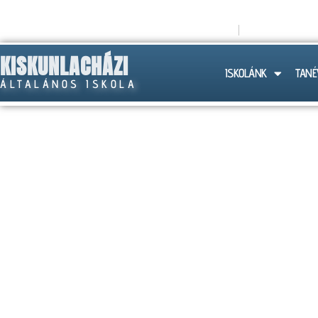
titkarsag@lachazaiskola.hu
+36 (30) 258
KISKUNLACHÁZI
ISKOLÁNK
TANÉ
ÁLTALÁNOS ISKOLA