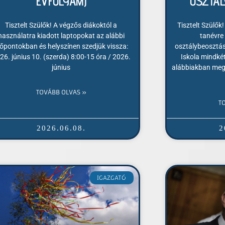
ÉVFOLYAM)
OSZTÁ
Tisztelt Szülők! A végzős diákoktól a
Tisztelt Szülők
használatra kiadott laptopokat az alábbi
tanévre 
dőpontokban és helyszínen szedjük vissza:
osztálybeosztás
26. június 10. (szerda) 8:00-15 óra / 2026.
Iskola mindkét
június
alábbiakban megt
TOVÁBB OLVAS »
T
2026.06.08.
2
IGAZGATÓ