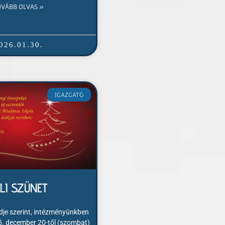
OVÁBB OLVAS »
026.01.30.
IGAZGATÓ
ÉLI SZÜNET
ndje szerint, intézményünkben
25. december 20-től (szombat)