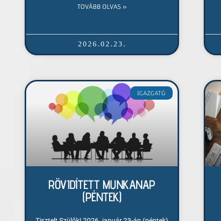
TOVÁBB OLVAS »
2026.02.23.
IGAZGATÓ
RÖVIDÍTETT MUNKANAP
(PÉNTEK)
Tisztelt Szülők! 2026. január 23-án (péntek)