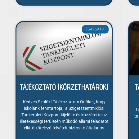
IGAZGATÓ
TÁJÉKOZTATÓ (KÖRZETHATÁROK)
T
Kedves Szülők! Tájékoztatom Önöket, hogy
iskolánk fenntartója, a Szigetszentmiklósi
T
Tankerületi Központ kijelölte és közzétette az
ta
illetékességi területén működő állami feladatot
ellátó kötelező felvételt biztosító általános