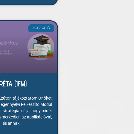
IGAZGATÓ
RÉTA (IFM)
 Ezúton tájékoztatom Önöket,
egennyelvi Felkészítő Modul
t stratégiai célja, hogy minél
smerkedjen az applikációval,
és annak