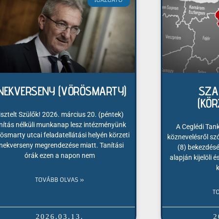
IGAZGATÓ
NEKVERSENY (VÖRÖSMARTY)
SZA
(KÖR
isztelt Szülők! 2026. március 20. (péntek)
nítás nélküli munkanap lesz intézményünk
A Ceglédi Tan
ösmarty utcai feladatellátási helyén körzeti
köznevelésről sz
nekverseny megrendezése miatt. Tanítási
(8) bekezdésé
órák ezen a napon nem
alapján kijelöli
TOVÁBB OLVAS »
T
2026.03.13.
2