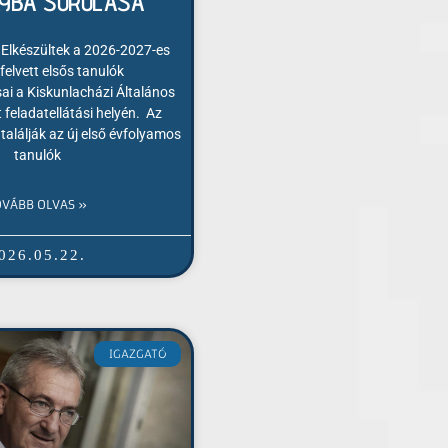
LYBA SOROLÁSA
! Elkészültek a 2026-2027-es
felvett elsős tanulók
ai a Kiskunlacházi Általános
 feladatellátási helyén. Az
alálják az új első évfolyamos
tanulók
OVÁBB OLVAS »
026.05.22.
IGAZGATÓ