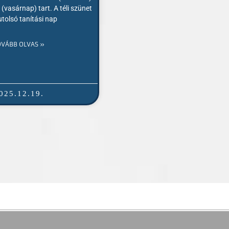
 (vasárnap) tart. A téli szünet
 utolsó tanítási nap
OVÁBB OLVAS »
025.12.19.