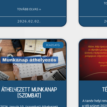
T
TOVÁBB OLVAS »
2026.02.02.
2
IGAZGATÓ
ÁTHELYEZETT MUNKANAP
T
(SZOMBAT)
A tanév helyi re
a téli szünet 20
2026. január 10. (szombat) áthelyezett