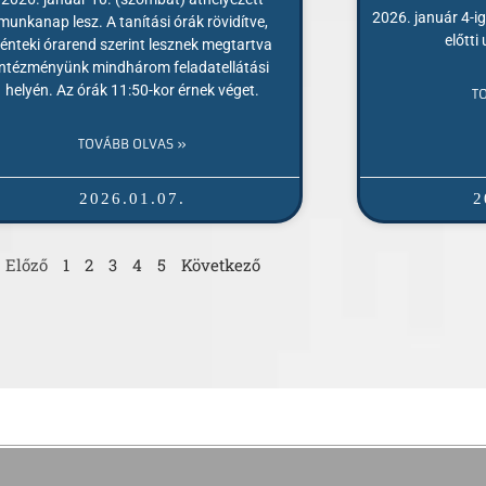
2026. január 4-ig
munkanap lesz. A tanítási órák rövidítve,
előtti
énteki órarend szerint lesznek megtartva
intézményünk mindhárom feladatellátási
helyén. Az órák 11:50-kor érnek véget.
T
TOVÁBB OLVAS »
2026.01.07.
2
Előző
1
2
3
4
5
Következő