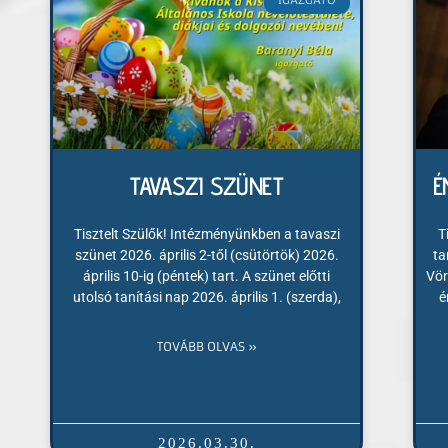
IGAZGATÓ
TAVASZI SZÜNET
É
Tisztelt Szülők! Intézményünkben a tavaszi
T
szünet 2026. április 2-től (csütörtök) 2026.
ta
április 10-ig (péntek) tart. A szünet előtti
Vör
utolsó tanítási nap 2026. április 1. (szerda),
é
TOVÁBB OLVAS »
2026.03.30.