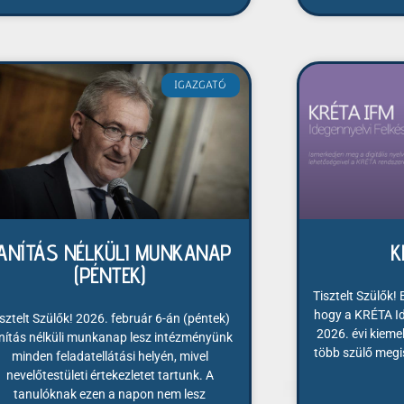
IGAZGATÓ
ANÍTÁS NÉLKÜLI MUNKANAP
K
(PÉNTEK)
Tisztelt Szülők!
hogy a KRÉTA Id
isztelt Szülők! 2026. február 6-án (péntek)
2026. évi kiemel
nítás nélküli munkanap lesz intézményünk
több szülő megi
minden feladatellátási helyén, mivel
nevelőtestületi értekezletet tartunk. A
tanulóknak ezen a napon nem lesz