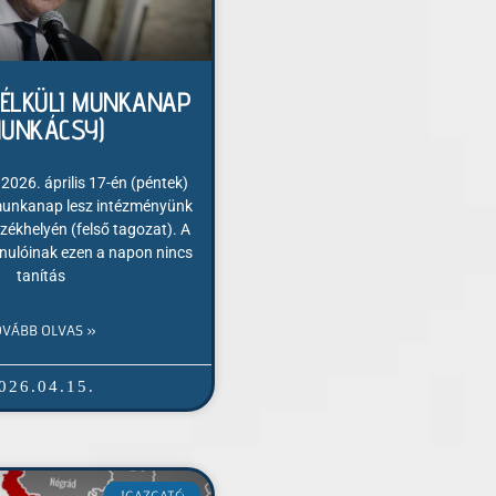
NÉLKÜLI MUNKANAP
MUNKÁCSY)
 2026. április 17-én (péntek)
 munkanap lesz intézményünk
zékhelyén (felső tagozat). A
anulóinak ezen a napon nincs
tanítás
OVÁBB OLVAS »
026.04.15.