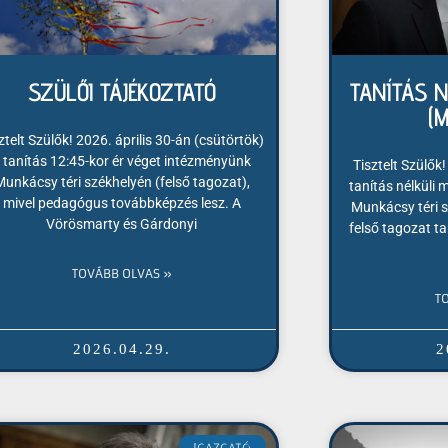
SZÜLŐI TÁJÉKOZTATÓ
TANÍTÁS 
(
ztelt Szülők! 2026. április 30-án (csütörtök)
 tanítás 12:45-kor ér véget intézményünk
Tisztelt Szülők!
Munkácsy téri székhelyén (felső tagozat),
tanítás nélküli
mivel pedagógus továbbképzés lesz. A
Munkácsy téri s
Vörösmarty és Gárdonyi
felső tagozat t
TOVÁBB OLVAS »
T
2026.04.29.
2