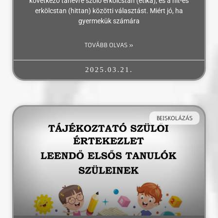
következő tanévre szóló erkölcstan (etika), és a hit-és
erkölcstan (hittan) közötti választást. Miért jó, ha
gyermekük számára
TOVÁBB OLVAS »
2025.03.21.
BEISKOLÁZÁS