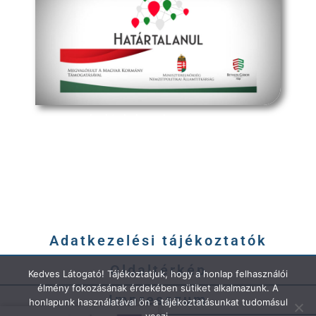
határtalanul program
Adatkezelési tájékoztatók
Oldaltérkép
Kedves Látogató! Tájékoztatjuk, hogy a honlap felhasználói
élmény fokozásának érdekében sütiket alkalmazunk. A
Impresszum
honlapunk használatával ön a tájékoztatásunkat tudomásul