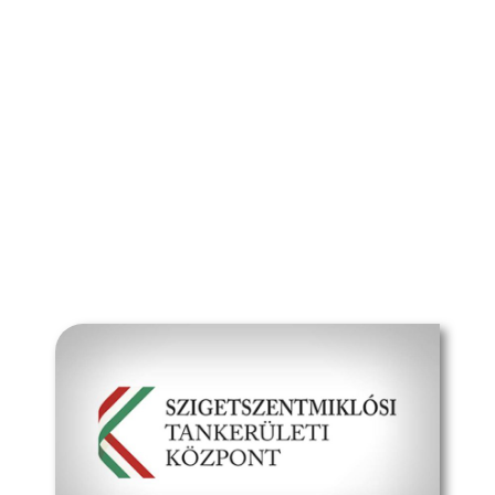
Tanév (2026/27)
Szülőknek
Dokumentumok
Média
Kapcsolat