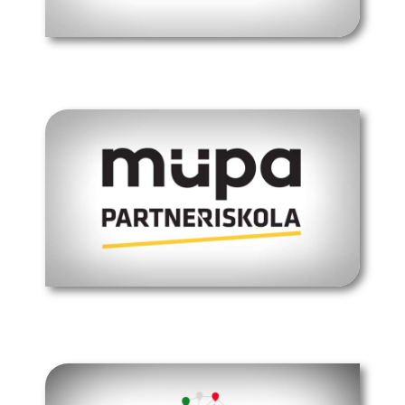
hivatalos oldal
müpa budapest