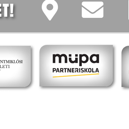
ET!
oldal
müpa budapest