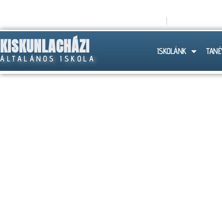
titkarsag@lachazaiskola.hu
+36 (30) 258
KISKUNLACHÁZI
ISKOLÁNK
TANÉ
ÁLTALÁNOS ISKOLA
DOKU