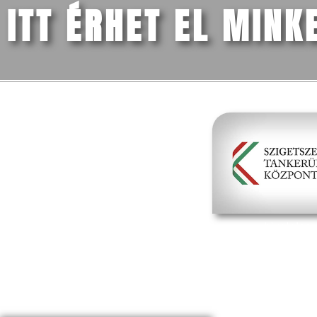
ITT ÉRHET EL MINK
FŐMENÜ
Iskolánk
Tanév (2026/27)
Szülőknek
Dokumentumok
Média
Kapcsolat
hivatalos 