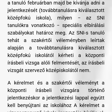
a tanuló februárban majd be kívánja adni a
jelentkezését (továbbtanulásra kiválasztott
középfokú iskola), milyen − az SNI
tanulókra vonatkozó − speciális elbírálási
szabályokat határoz meg. Az SNI-s tanuló
tehát a szakértői véleményben leírtak
alapján a továbbtanulásra kiválasztott
középfokú iskolától kérheti a központi
írásbeli vizsga alóli felmentését, az írásbeli
vizsgát szervező középiskolától nem.
A kérelmet és a szakértői véleményt a
központi írásbeli vizsgára történő
jelentkezéskor a jelentkezési lappal együtt
kell benyújtani az iskolához A kérelmet a