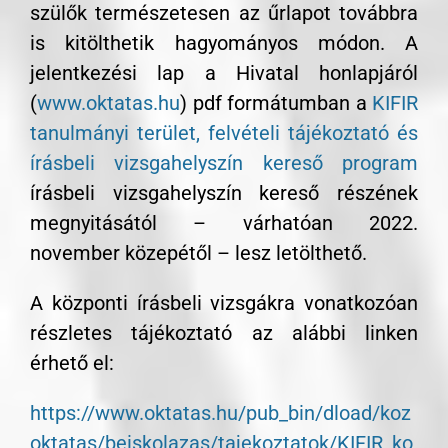
szülők természetesen az űrlapot továbbra
is kitölthetik hagyományos módon. A
jelentkezési lap a Hivatal honlapjáról
(
www.oktatas.hu
) pdf formátumban a
KIFIR
tanulmányi terület, felvételi tájékoztató és
írásbeli vizsgahelyszín kereső program
írásbeli vizsgahelyszín kereső részének
megnyitásától – várhatóan 2022.
november közepétől – lesz letölthető.
A központi írásbeli vizsgákra vonatkozóan
részletes tájékoztató az alábbi linken
érhető el:
https://www.oktatas.hu/pub_bin/dload/koz
oktatas/beiskolazas/tajekoztatok/KIFIR_ko