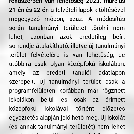
rendszerben van lehetőség 2023. március
21-én és 22-én
a felvételi lapok kitöltésével
megegyező módon, azaz: A módosítás
során tanulmányi területet törölni nem
lehet, azonban azok eredetileg beírt
sorrendje átalakítható, illetve új tanulmányi
terület felvételére is van lehetőség, de
utóbbira csak olyan középfokú iskolában,
amely az eredeti tanulói adatlapon
szerepelt. Új tanulmányi terület csak a
programfelületen korábban már rögzített
iskolákon belül, és csak az érintett
középfokú iskolával történt előzetes
egyeztetés alapján jelölhető meg. Új iskolát
(és annak tanulmányi területét) nem lehet