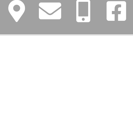
FŐMENÜ
Iskolánk
Tanév (2026/27)
Szülőknek
Dokumentumok