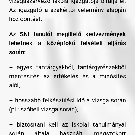
vizsgaszervező iskola igazgatója bírálja el.
Az igazgató a szakértői vélemény alapján
hoz döntést.
Az SNI tanulót megillető kedvezmények
lehetnek a középfokú felvételi eljárás
során:
– egyes tantárgyakból, tantárgyrészekből
mentesítés az értékelés és a minősítés
alól,
– hosszabb felkészülési idő a vizsga során
(pl.: szóbeli vizsga során),
– biztosítani kell az iskolai tanulmányai
során általa használt, megszokott