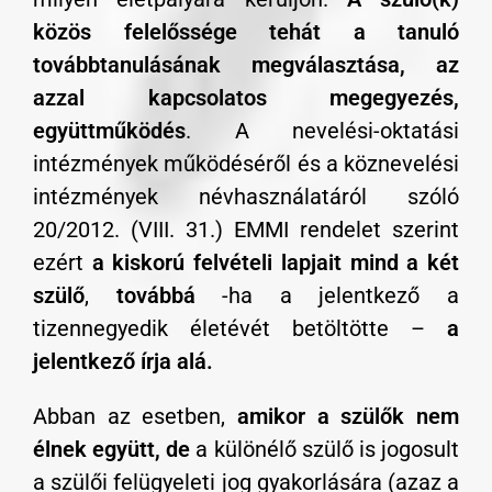
közös felelőssége tehát a tanuló
továbbtanulásának megválasztása, az
azzal kapcsolatos megegyezés,
együttműködés
. A nevelési-oktatási
intézmények működéséről és a köznevelési
intézmények névhasználatáról szóló
20/2012. (VIII. 31.) EMMI rendelet szerint
ezért
a kiskorú felvételi lapjait mind a két
szülő
,
továbbá
-ha a jelentkező a
tizennegyedik életévét betöltötte –
a
jelentkező írja alá.
Abban az esetben,
amikor a szülők nem
élnek együtt, de
a különélő szülő is jogosult
a szülői felügyeleti jog gyakorlására (azaz a