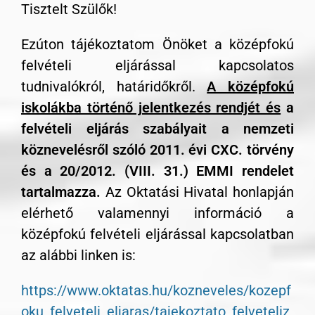
Tisztelt Szülők!
Ezúton tájékoztatom Önöket a középfokú
felvételi eljárással kapcsolatos
tudnivalókról, határidőkről.
A középfokú
iskolákba történő jelentkezés rendjét és
a
felvételi eljárás szabályait a nemzeti
köznevelésről szóló 2011. évi CXC. törvény
és a 20/2012. (VIII. 31.) EMMI rendelet
tartalmazza.
Az Oktatási Hivatal honlapján
elérhető valamennyi információ a
középfokú felvételi eljárással kapcsolatban
az alábbi linken is:
https://www.oktatas.hu/kozneveles/kozepf
oku_felveteli_eljaras/tajekoztato_felveteliz