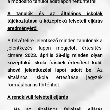
a módosító tanulói adatlapon feltüntetni!
A tanulók és az általános iskolák
tájékoztatása a középfokú felvételi eljárás
eredményéről
A felvételire jelentkező minden tanulónak a
jelentkezési lapon megjelölt értesítési
címére
2023. április 28-áig minden olyan
középfokú iskola írásbeli értesítést küld,
ahová jelentkezési lapot adott be.
Az
általános iskola értesítése jegyzék
formájában is történhet.
A rendkívüli felvételi eljárás
Ha az általános felvételi eljárás