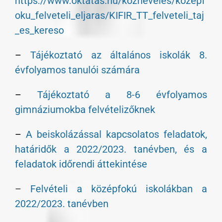
https://www.oktatas.hu/kozneveles/kozepf
oku_felveteli_eljaras/KIFIR_TT_felveteli_taj
_es_kereso
–
Tájékoztató az általános iskolák 8.
évfolyamos tanulói számára
–
Tájékoztató a 8-6 évfolyamos
gimnáziumokba felvételizőknek
–
A beiskolázással kapcsolatos feladatok,
határidők a 2022/2023. tanévben, és a
feladatok időrendi áttekintése
–
Felvételi a középfokú iskolákban a
2022/2023. tanévben