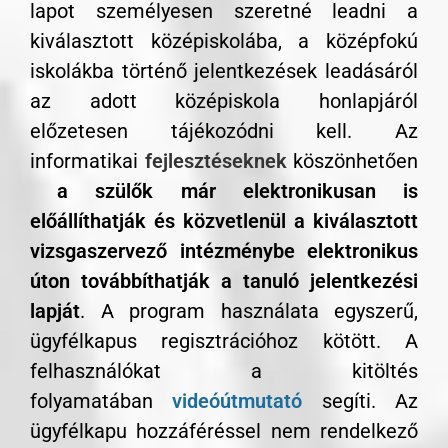
lapot személyesen szeretné leadni a
kiválasztott középiskolába, a középfokú
iskolákba történő jelentkezések leadásáról
az adott középiskola honlapjáról
előzetesen tájékozódni kell. Az
informatikai
fejlesztéseknek
köszönhetően
a szülők már elektronikusan is
előállíthatják és közvetlenül a kiválasztott
vizsgaszervező intézménybe elektronikus
úton továbbíthatják a tanuló jelentkezési
lapját
. A program használata egyszerű,
ügyfélkapus regisztrációhoz kötött. A
felhasználókat a kitöltés
folyamatában
videóútmutató
segíti. Az
ügyfélkapu hozzáféréssel nem rendelkező