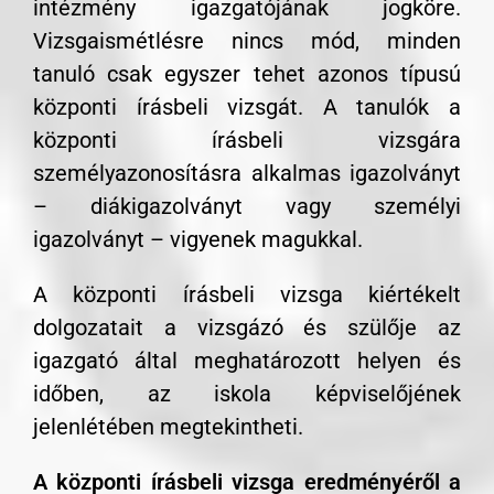
intézmény igazgatójának jogköre.
Vizsgaismétlésre nincs mód, minden
tanuló csak egyszer tehet azonos típusú
központi írásbeli vizsgát. A tanulók a
központi írásbeli vizsgára
személyazonosításra alkalmas igazolványt
– diákigazolványt vagy személyi
igazolványt – vigyenek magukkal.
A központi írásbeli vizsga kiértékelt
dolgozatait a vizsgázó és szülője az
igazgató által meghatározott helyen és
időben, az iskola képviselőjének
jelenlétében megtekintheti.
A központi írásbeli vizsga eredményéről a