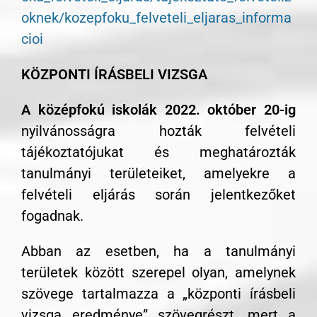
oknek/kozepfoku_felveteli_eljaras_informa
cioi
KÖZPONTI ÍRÁSBELI VIZSGA
A középfokú iskolák 2022. október 20-ig
nyilvánosságra hozták felvételi
tájékoztatójukat és meghatározták
tanulmányi területeiket, amelyekre a
felvételi eljárás során jelentkezőket
fogadnak.
Abban az esetben, ha a tanulmányi
területek között szerepel olyan, amelynek
szövege tartalmazza a „központi írásbeli
vizsga eredménye” szövegrészt, mert a