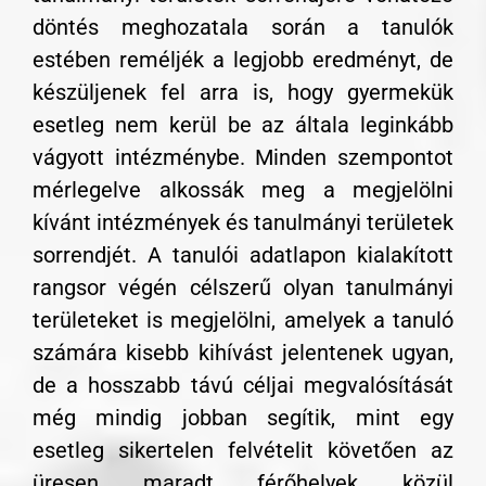
döntés meghozatala során a tanulók
estében reméljék a legjobb eredményt, de
készüljenek fel arra is, hogy gyermekük
esetleg nem kerül be az általa leginkább
vágyott intézménybe. Minden szempontot
mérlegelve alkossák meg a megjelölni
kívánt intézmények és tanulmányi területek
sorrendjét. A tanulói adatlapon kialakított
rangsor végén célszerű olyan tanulmányi
területeket is megjelölni, amelyek a tanuló
számára kisebb kihívást jelentenek ugyan,
de a hosszabb távú céljai megvalósítását
még mindig jobban segítik, mint egy
esetleg sikertelen felvételit követően az
üresen maradt férőhelyek közül