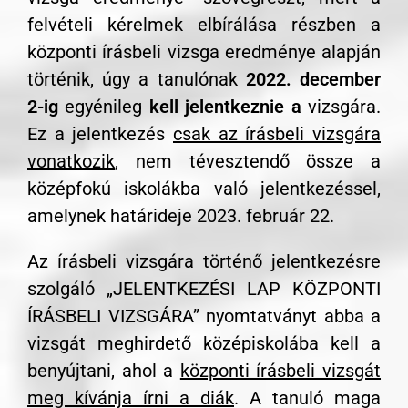
felvételi kérelmek elbírálása részben a
központi írásbeli vizsga eredménye alapján
történik, úgy a tanulónak
2022. december
2-ig
egyénileg
kell jelentkeznie a
vizsgára.
Ez a jelentkezés
csak az írásbeli vizsgára
vonatkozik
, nem tévesztendő össze a
középfokú iskolákba való jelentkezéssel,
amelynek határideje 2023. február 22.
Az írásbeli vizsgára történő jelentkezésre
szolgáló „JELENTKEZÉSI LAP KÖZPONTI
ÍRÁSBELI VIZSGÁRA” nyomtatványt abba a
vizsgát meghirdető középiskolába kell a
benyújtani, ahol a
központi írásbeli vizsgát
meg kívánja írni a diák
. A tanuló maga