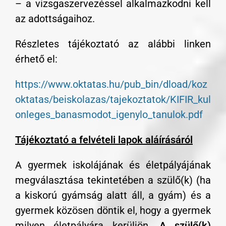
– a vizsgaszervezéssel alkalmazkodni kell
az adottságaihoz.
Részletes tájékoztató az alábbi linken
érhető el:
https://www.oktatas.hu/pub_bin/dload/koz
oktatas/beiskolazas/tajekoztatok/KIFIR_kul
onleges_banasmodot_igenylo_tanulok.pdf
Tájékoztató a felvételi lapok aláírásáról
A gyermek iskolájának és életpályájának
megválasztása tekintetében a szülő(k) (ha
a kiskorú gyámság alatt áll, a gyám) és a
gyermek közösen döntik el, hogy a gyermek
milyen életpályára kerüljön.
A szülő(k)