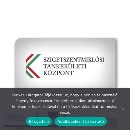
Média
Kapcsolat
Kedves Látogató! Tájékoztatjuk, hogy a honlap felhasználói
hivatalos oldal
élmény fokozásának érdekében sütiket alkalmazunk. A
honlapunk használatával ön a tájékoztatásunkat tudomásul
veszi.
Elfogadom
Adatkezelési tájékoztató