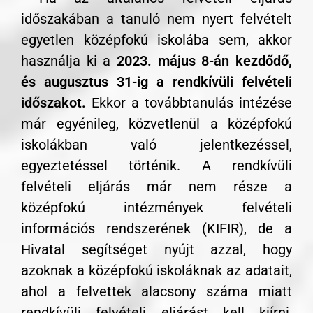
időszakában a tanuló nem nyert felvételt
egyetlen középfokú iskolába sem, akkor
használja ki a
2023. május 8-án kezdődő,
és augusztus 31-ig a rendkívüli felvételi
időszakot.
Ekkor a továbbtanulás intézése
már egyénileg, közvetlenül a középfokú
iskolákban való jelentkezéssel,
egyeztetéssel történik. A rendkívüli
felvételi eljárás már nem része a
középfokú intézmények felvételi
információs rendszerének (KIFIR), de a
Hivatal segítséget nyújt azzal, hogy
azoknak a középfokú iskoláknak az adatait,
ahol a felvettek alacsony száma miatt
rendkívüli felvételi eljárást kell kiírni,