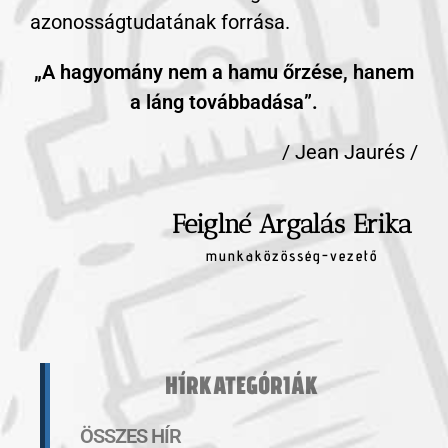
azonosságtudatának forrása.
„A hagyomány nem a hamu őrzése, hanem
a láng továbbadása”.
/ Jean Jaurés /
Feiglné Argalás Erika
munkaközösség-vezető
HÍRKATEGÓRIÁK
ÖSSZES HÍR