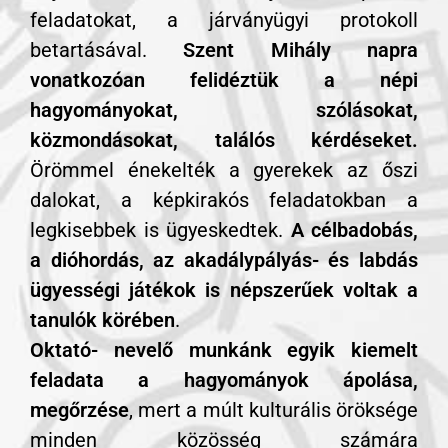
feladatokat, a járványügyi protokoll
betartásával.
Szent Mihály napra
vonatkozóan felidéztük a népi
hagyományokat, szólásokat,
közmondásokat, találós kérdéseket.
Örömmel énekelték a gyerekek az őszi
dalokat, a képkirakós feladatokban a
legkisebbek is ügyeskedtek.
A célbadobás,
a dióhordás, az akadálypályás- és labdás
ügyességi játékok is népszerűek voltak a
tanulók körében
.
Oktató- nevelő munkánk egyik kiemelt
feladata a h
agyományok ápolása,
megőrzése
, mert a múlt kulturális öröksége
minden közösség számára