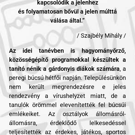
kapcsolódik a jelenhez
és folyamatosan bővül a jelen múlttá
válása által.”
/ Szajbély Mihály /
Az idei tanévben is hagyományőrző,
közösségépítő programokkal készültek a
tanító nénik a gárdonyis diákok számára
, a
peregi búcsú hétfői napján. Településünkön
nem került megrendezésre e jeles
rendezvény a vírushelyzet miatt, de a
tanulók örömmel elevenítették fel búcsúi
emlékeiket. Az osztályok állomásról-
állomásra, érdeklődő lelkesedéssel
teljesítették az érdekes, játékos, sportos