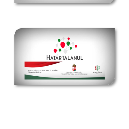
müpa budapest
határtalanul program