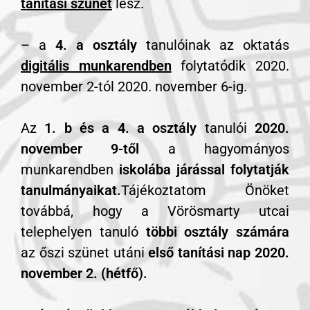
tanítási szünet
lesz.
– a
4. a osztály
tanulóinak az oktatás
digitális munkarendben
folytatódik 2020.
november 2-tól 2020. november 6-ig.
Az
1. b és a 4. a osztály
tanulói
2020.
november 9-től
a hagyományos
munkarendben
iskolába járással folytatják
tanulmányaikat.
Tájékoztatom Önöket
továbbá, hogy a Vörösmarty utcai
telephelyen tanuló
többi osztály számára
az őszi szünet utáni
első tanítási nap 2020.
november 2. (hétfő).