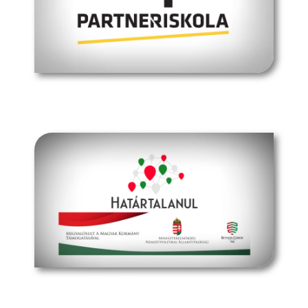
müpa budapest
határtalanul program