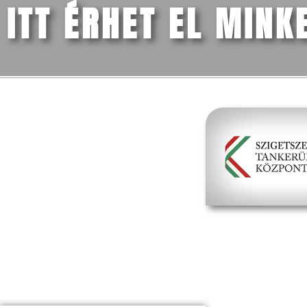
ITT ÉRHET EL MINK
FŐMENÜ
Iskolánk
Tanév (2026/27)
Szülőknek
Dokumentumok
Média
Kapcsolat
hivatalos 