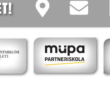
ET!
oldal
müpa budapest