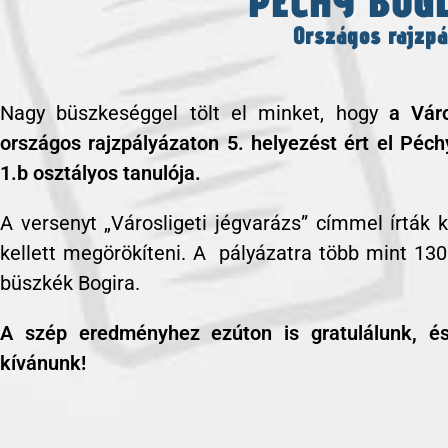
PÉCHY BOG
Országos rajzpá
Nagy büszkeséggel tölt el minket, hogy
a Váro
országos rajzpályázaton 5. helyezést ért el
Péchy
1.b osztályos tanulója.
A versenyt „Városligeti jégvarázs” címmel írták k
kellett megörökíteni. A pályázatra több mint 130
büszkék Bogira.
A szép eredményhez ezúton is gratulálunk, és
kívánunk!