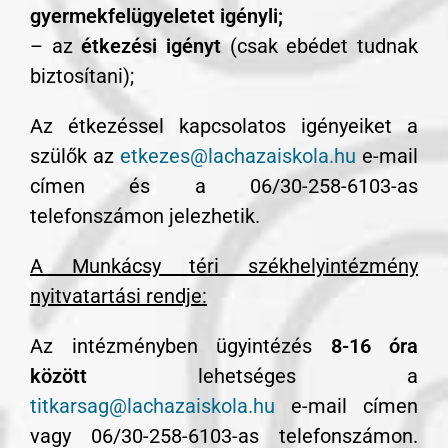
gyermekfelügyeletet igényli;
– az
étkezési igényt
(csak ebédet tudnak
biztosítani);
Az étkezéssel kapcsolatos igényeiket a
szülők az
etkezes@lachazaiskola.hu
e-mail
címen és a 06/30-258-6103-as
telefonszámon jelezhetik.
A Munkácsy téri székhelyintézmény
nyitvatartási rendje:
Az intézményben ügyintézés
8-16 óra
között
lehetséges a
titkarsag@lachazaiskola.hu
e-mail címen
vagy 06/30-258-6103-as telefonszámon.