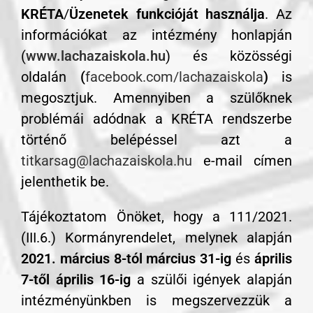
KRÉTA
/
Üzenetek funkcióját használja
. Az
információkat az intézmény honlapján
(
www.lachazaiskola.hu
) és közösségi
oldalán
(
facebook.com/lachazaiskola
)
is
megosztjuk. Amennyiben a szülőknek
problémái adódnak a KRÉTA rendszerbe
történő belépéssel azt a
titkarsag@lachazaiskola.hu
e-mail címen
jelenthetik be.
Tájékoztatom Önöket, hogy a 111/2021.
(III.6.) Kormányrendelet, melynek alapján
2021. március 8-tól március 31-ig
és
április
7-től április 16-ig
a szülői igények alapján
intézményünkben is megszervezzük a