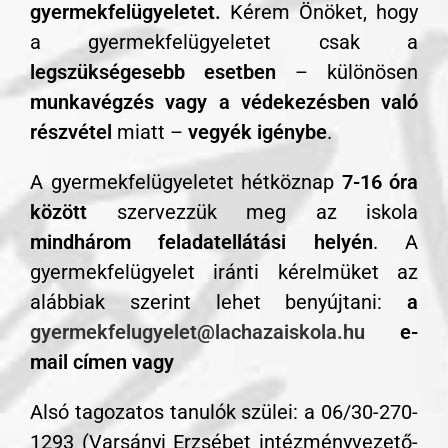
gyermekfelügyeletet.
Kérem Önöket, hogy
a gyermekfelügyeletet csak a
legszükségesebb esetben
– különösen
munkavégzés vagy a védekezésben való
részvétel
miatt –
vegyék igénybe
.
A gyermekfelügyeletet hétköznap
7-16 óra
között
szervezzük meg az iskola
mindhárom feladatellátási helyén
. A
gyermekfelügyelet iránti kérelmüket az
alábbiak szerint lehet benyújtani:
a
gyermekfelugyelet@lachazaiskola.hu
e-
mail címen vagy
Alsó tagozatos tanulók szülei: a 06/30-270-
1293 (Varsányi Erzsébet intézményvezető-