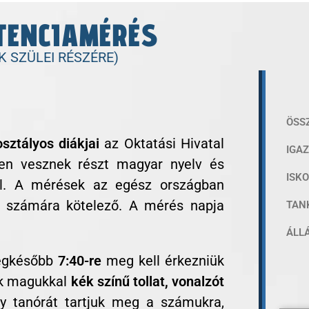
TENCIAMÉRÉS
K SZÜLEI RÉSZÉRE)
ÖSS
osztályos diákjai
az Oktatási Hivatal
IGA
sen vesznek részt magyar nyelv és
ISK
ól. A mérések az egész országban
k számára kötelező. A mérés napja
TAN
ÁLL
legkésőbb
7:40-re
meg kell érkezniük
ak magukkal
kék színű tollat, vonalzót
y tanórát tartjuk meg a számukra,