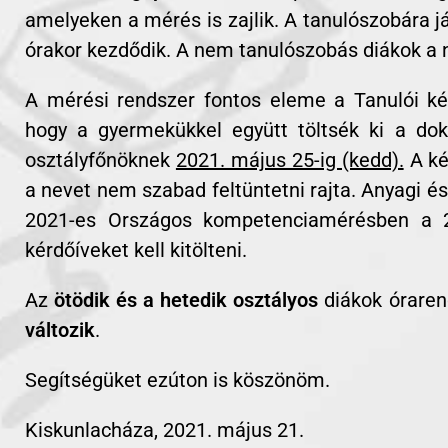
amelyeken a mérés is zajlik. A tanulószobára 
órakor kezdődik. A nem tanulószobás diákok a
A mérési rendszer fontos eleme a Tanulói kér
hogy a gyermekükkel együtt töltsék ki a do
osztályfőnöknek
2021. május 25-ig (kedd).
A kér
a nevet nem szabad feltüntetni rajta. Anyagi 
2021-es Országos kompetenciamérésben a 20
kérdőíveket kell kitölteni.
Az
ötödik és a hetedik osztályos
diákok óraren
változik
.
Segítségüket ezúton is köszönöm.
Kiskunlacháza, 2021. május 21.