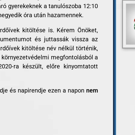
járó gyerekeknek a tanulószoba 12:10
 negyedik óra után hazamennek.
dőívek kitöltése is. Kérem Önöket,
kumentumot és juttassák vissza az
dőívek kitöltése név nélkül történik,
és környezetvédelmi megfontolásból a
20-ra készült, előre kinyomtatott
dje és napirendje ezen a napon
nem