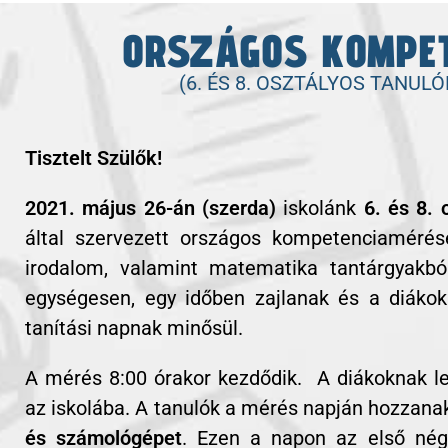
ORSZÁGOS KOMPE
2021. május 26-án iskolánk 6. és 8. osztályos diákjai az Oktatási Hivatal által szervezett országos kompetenciamérésen vesznek részt magyar nyelv és irodalom, valamint matematika tantárgyakból.
(6. ÉS 8. OSZTÁLYOS TANULÓ
Tisztelt Szülők!
2021. május 26-án (szerda)
iskolánk
6. és 8. 
által szervezett országos kompetenciaméré
irodalom, valamint matematika tantárgyakb
egységesen, egy időben zajlanak és a diáko
tanítási napnak minősül.
A mérés 8:00 órakor kezdődik. A diákoknak 
az iskolába. A tanulók a mérés napján hozzan
és számológépet
. Ezen a napon az első nég