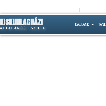
titkarsag@lachazaiskola.hu
+36 (30) 258
KISKUNLACHÁZI
ISKOLÁNK
TANÉ
ÁLTALÁNOS ISKOLA