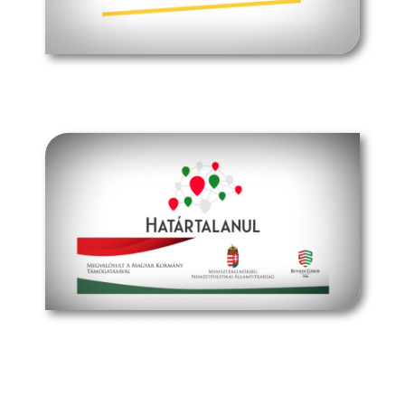
müpa budapest
határtalanul program