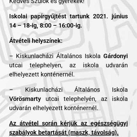
Kedves Szülők és gyerekek!
Iskolai papírgyűjtést tartunk 2021. június
14 – 18-ig, 8:00 – 16:00-ig.
Átvételi helyszínek:
– Kiskunlacházi Általános Iskola
Gárdonyi
utcai telephelyen, az iskola udvarán
elhelyezett konténernél.
– Kiskunlacházi Általános Iskola
Vörösmarty
utcai telephelyén, az iskola
udvarán elhelyezett konténernél.
Az átvétel során kérjük az egészségügyi
szabályok betartását (maszk, távolság).