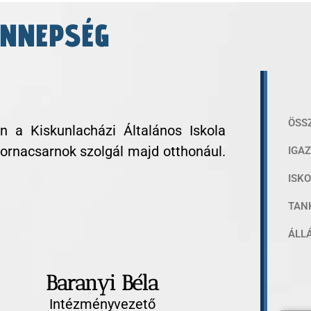
ÜNNEPSÉG
ÖSS
n a Kiskunlacházi Általános Iskola
tornacsarnok szolgál majd otthonául.
IGA
ISK
TAN
ÁLL
Baranyi Béla
Intézményvezető