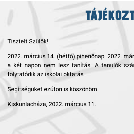
TÁJÉKOZ
Tisztelt Szülők! 2022. március 14. (hétfő) pihenőnap, 2022. március 15. (kedd) nemzeti ünnep. Ezen a két napon nem lesz tanítás. A tanulók számára 2022. március 16-án (szerda) folytatódik az iskolai oktatás. Segítségüket ezúton is köszönöm.
Tisztelt Szülők!
2022. március 14. (hétfő) pihenőnap, 2022. má
a két napon nem lesz tanítás. A tanulók sz
folytatódik az iskolai oktatás.
Segítségüket ezúton is köszönöm.
Kiskunlacháza, 2022. március 11.