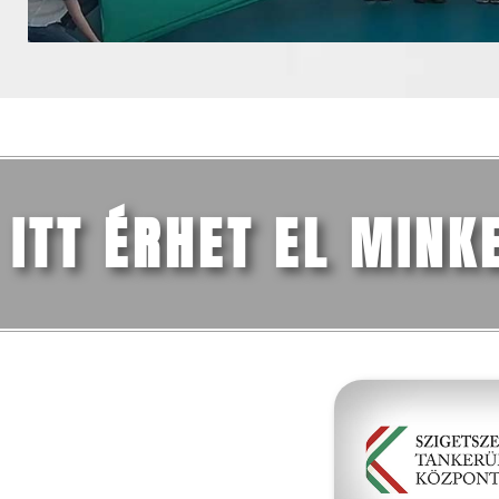
ITT ÉRHET EL MINK
FŐMENÜ
Iskolánk
Tanév (2026/27)
Szülőknek