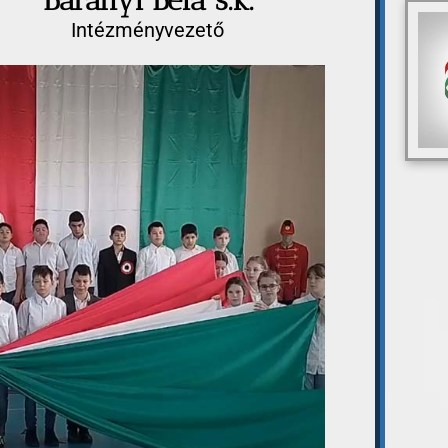
Baranyi Béla s.k.
Intézményvezető