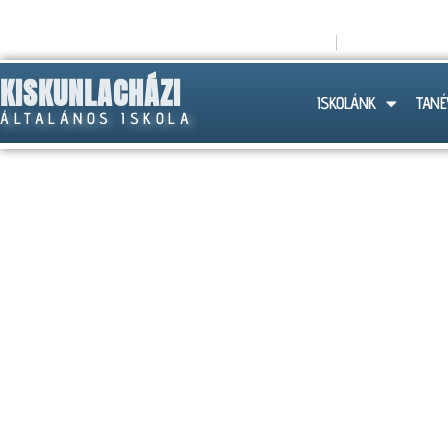
titkarsag@lachazaiskola.hu
+36 (30) 258
KISKUNLACHÁZI
ISKOLÁNK
TANÉ
ÁLTALÁNOS ISKOLA