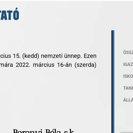
TATÓ
ÖSS
rcius 15. (kedd) nemzeti ünnep. Ezen
ámára 2022. március 16-án (szerda)
IGA
ISK
TAN
ÁLL