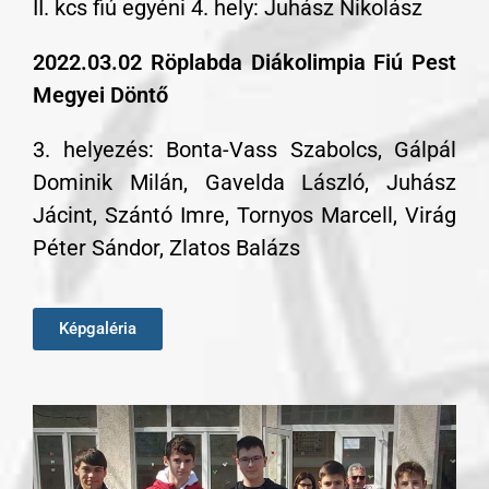
II. kcs fiú egyéni 4. hely: Juhász Nikolász
2022.03.02 Röplabda Diákolimpia Fiú Pest
Megyei Döntő
3. helyezés: Bonta-Vass Szabolcs, Gálpál
Dominik Milán, Gavelda László, Juhász
Jácint, Szántó Imre, Tornyos Marcell, Virág
Péter Sándor, Zlatos Balázs
Képgaléria