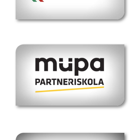
hivatalos oldal
müpa budapest