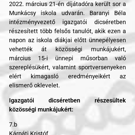
2022. március 21-én díjátadóra került sor a
Munkácsy iskola udvarán. Baranyi Béla
intézményvezető igazgatói dicséretben
részesített több felsős tanulót, akik ezen a
napon az iskola diákjai előtt ünnepélyesen
vehették át közösségi munkájukért,
március 15-i ünnepi műsorban való
szereplésükért, valamint sportversenyeken
elért kimagasló eredményeikért az
elismerő oklevelet.
Igazgatói dicséretben részesültek
közösségi munkájukért:
7.b
Kárpáti Kristóf