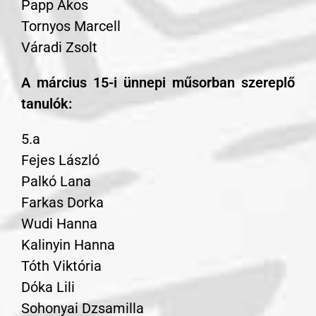
Papp Ákos
Tornyos Marcell
Váradi Zsolt
A március 15-i ünnepi műsorban szereplő
tanulók:
5.a
Fejes László
Palkó Lana
Farkas Dorka
Wudi Hanna
Kalinyin Hanna
Tóth Viktória
Dóka Lili
Sohonyai Dzsamilla