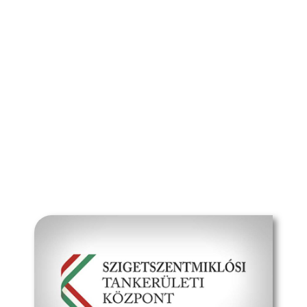
Tanév (2026/27)
Szülőknek
Dokumentumok
Média
Kapcsolat