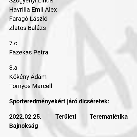
Szőgyényi Linda
Havrilla Emil Alex
Faragó László
Zlatos Balázs
7.c
Fazekas Petra
8.a
Kökény Ádám
Tornyos Marcell
Sporteredményekért járó dicséretek:
2022.02.25. Területi Terematlétika
Bajnokság