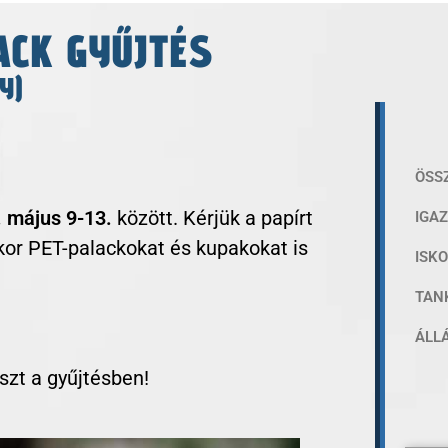
ACK GYŰJTÉS
Y)
ÖSS
 május 9-13.
között. Kérjük a papírt
IGA
or PET-palackokat és kupakokat is
ISK
TAN
1
ÁLL
szt a gyűjtésben!