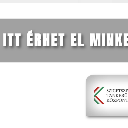
ITT ÉRHET EL MINK
FŐMENÜ
Iskolánk
Tanév (2026/27)
Szülőknek
Dokumentumok
Média
Kapcsolat
hivatalos 