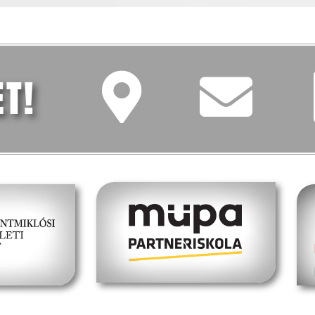
ET!
oldal
müpa budapest