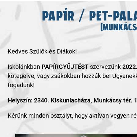
PAPÍR / PET-PAL
Tisztelt Szülők! Iskolánkban PAPÍRGYŰJTÉST szervezünk 2022. május 9-13. között. A papírt kötegelve, vagy zsákokban hozzák be! Kérünk minden osztályt, hogy aktívan vegyen részt a gyűjtésben!
(MUNKÁCS
Kedves Szülők és Diákok!
Iskolánkban
PAPÍRGYŰJTÉST
szervezünk
2022.
kötegelve, vagy zsákokban hozzák be! Ugyanekk
fogadunk!
Helyszín: 2340. Kiskunlacháza, Munkácsy tér. 
Kérünk minden osztályt, hogy aktívan vegyen ré