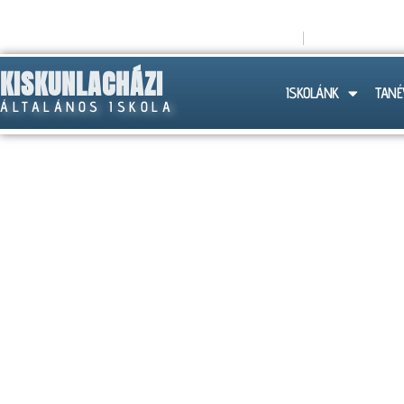
titkarsag@lachazaiskola.hu
+36 (30) 258
KISKUNLACHÁZI
ISKOLÁNK
TANÉ
ÁLTALÁNOS ISKOLA