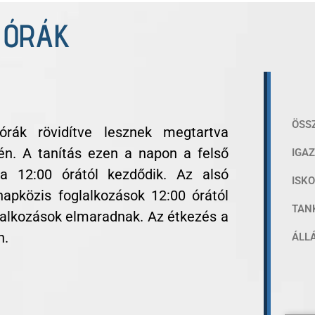
T ÓRÁK
ÖSS
rák rövidítve lesznek megtartva
én. A tanítás ezen a napon a felső
IGA
ba 12:00 órától kezdődik. Az alsó
ISK
napközis foglalkozások 12:00 órától
TAN
glalkozások elmaradnak. Az étkezés a
n.
ÁLL