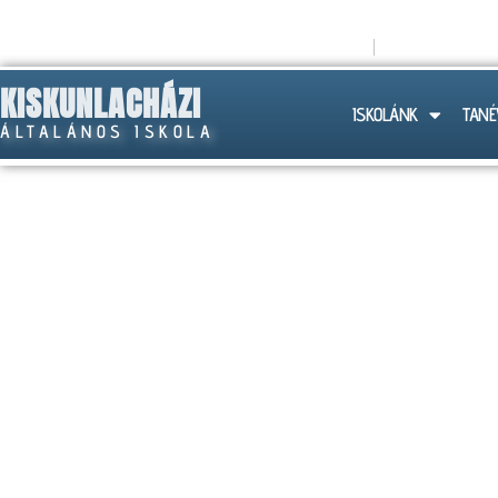
titkarsag@lachazaiskola.hu
+36 (30) 258
KISKUNLACHÁZI
ISKOLÁNK
TANÉ
ÁLTALÁNOS ISKOLA