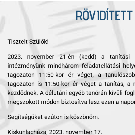
RÖVIDÍTET
2023. november 21-én (kedd) a tanítási órák rövidítve lesznek megtartva intézményünk mindhárom feladatellátási helyén. A tanítás ezen a napon a felső tagozaton 11:50-kor ér véget.
Tisztelt Szülők!
2023. november 21-én (kedd) a tanítási ó
intézményünk mindhárom feladatellátási hely
tagozaton 11:50-kor ér véget, a tanulószo
tagozaton is 11:50-kor ér véget a tanítás, a 
kezdődnek. A délutáni egyéb tanórán kívüli fo
megszokott módon biztosítva lesz ezen a napo
Segítségüket ezúton is köszönöm.
Kiskunlacháza, 2023. november 17.