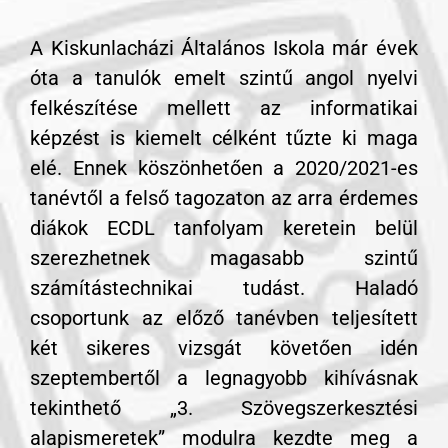
A Kiskunlacházi Általános Iskola már évek
óta a tanulók emelt szintű angol nyelvi
felkészítése mellett az informatikai
képzést is kiemelt célként tűzte ki maga
elé. Ennek köszönhetően a 2020/2021-es
tanévtől a felső tagozaton az arra érdemes
diákok ECDL tanfolyam keretein belül
szerezhetnek magasabb szintű
számítástechnikai tudást. Haladó
csoportunk az előző tanévben teljesített
két sikeres vizsgát követően idén
szeptembertől a legnagyobb kihívásnak
tekinthető „3. Szövegszerkesztési
alapismeretek” modulra kezdte meg a