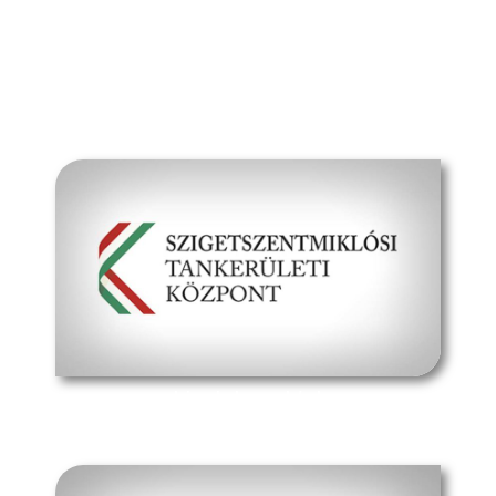
Média
Kapcsolat
hivatalos oldal