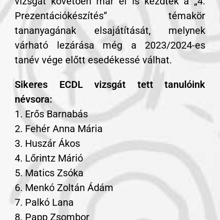
vizsgát követően már el is kezdték a „4.
Prezentációkészítés” témakör
tananyagának elsajátítását, melynek
várható lezárása még a 2023/2024-es
tanév vége előtt esedékessé válhat.
Sikeres ECDL vizsgát tett tanulóink
névsora:
1. Erős Barnabás
2. Fehér Anna Mária
3. Huszár Ákos
4. Lőrintz Márió
5. Matics Zsóka
6. Menkó Zoltán Ádám
7. Palkó Lana
8. Papp Zsombor