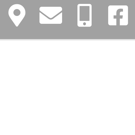
FŐMENÜ
Iskolánk
Tanév (2026/27)
Szülőknek
Dokumentumok