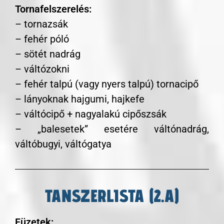
Tornafelszerelés:
– tornazsák
– fehér póló
– sötét nadrág
– váltózokni
– fehér talpú (vagy nyers talpú) tornacipő
– lányoknak hajgumi, hajkefe
– váltócipő + nagyalakú cipőszsák
– „balesetek” esetére váltónadrág,
váltóbugyi, váltógatya
TANSZERLISTA (2.A)
Füzetek: