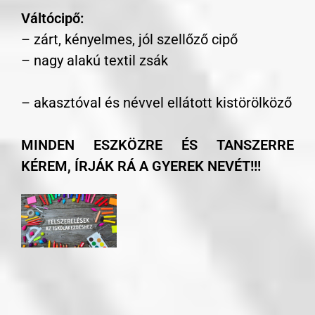
Váltócipő:
– zárt, kényelmes, jól szellőző cipő
– nagy alakú textil zsák
– akasztóval és névvel ellátott kistörölköző
MINDEN ESZKÖZRE ÉS TANSZERRE
KÉREM, ÍRJÁK RÁ A GYEREK NEVÉT!!!