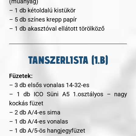
(műanyag)
– 1 db kétoldalú kistükör
– 5 db színes krepp papír
– 1 db akasztóval ellátott törölköző
TANSZERLISTA (1.B)
Füzetek:
– 3 db elsős vonalas 14-32-es
– 1 db ICO Süni A5 1.osztályos – nagy
kockás füzet
– 2 db A/4-es sima
– 1 db A/4-es vonalas
– 1 db A/5-ös hangjegyfüzet