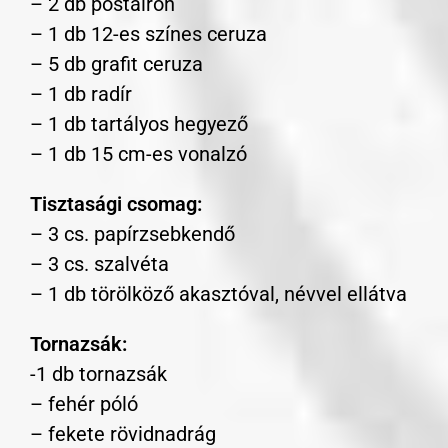
– 2 db postairon
– 1 db 12-es színes ceruza
– 5 db grafit ceruza
– 1 db radír
– 1 db tartályos hegyező
– 1 db 15 cm-es vonalzó
Tisztasági csomag:
– 3 cs. papírzsebkendő
– 3 cs. szalvéta
– 1 db törölköző akasztóval, névvel ellátva
Tornazsák:
-1 db tornazsák
– fehér póló
– fekete rövidnadrág