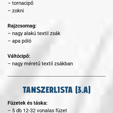
– tornacipő
– zokni
Rajzcsomag:
– nagy alakú textil zsák
– apa póló
Váltócipő:
– nagy méretű textil zsákban
TANSZERLISTA (3.A)
Füzetek és táska:
– 5 db 12-32 vonalas füzet