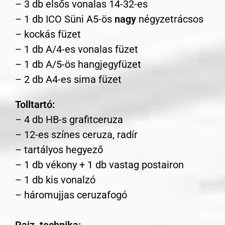
– 3 db elsős vonalas 14-32-es
– 1 db ICO Süni A5-ös
nagy
négyzetrácsos
– kockás füzet
– 1 db A/4-es vonalas füzet
– 1 db A/5-ös hangjegyfüzet
– 2 db A4-es sima füzet
Tolltartó:
– 4 db HB-s grafitceruza
– 12-es színes ceruza, radír
– tartályos hegyező
– 1 db vékony + 1 db vastag postairon
– 1 db kis vonalzó
– háromujjas ceruzafogó