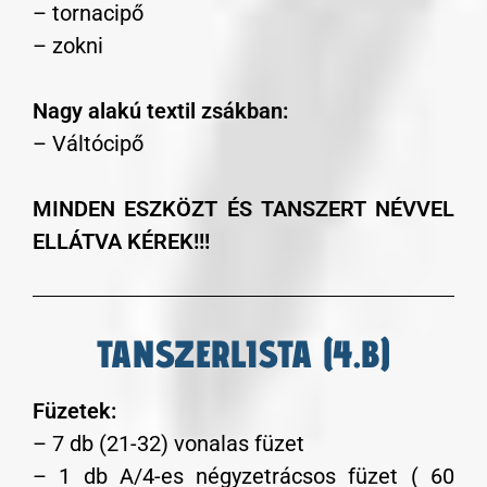
– tornacipő
– zokni
Nagy alakú textil zsákban:
– Váltócipő
MINDEN ESZKÖZT ÉS TANSZERT NÉVVEL
ELLÁTVA KÉREK!!!
TANSZERLISTA (4.B)
Füzetek:
– 7 db (21-32) vonalas füzet
– 1 db A/4-es négyzetrácsos füzet ( 60