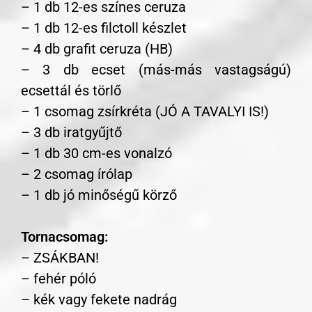
– 1 db 12-es színes ceruza
– 1 db 12-es filctoll készlet
– 4 db grafit ceruza (HB)
– 3 db ecset (más-más vastagságú)
ecsettál és törlő
– 1 csomag zsírkréta (JÓ A TAVALYI IS!)
– 3 db iratgyűjtő
– 1 db 30 cm-es vonalzó
– 2 csomag írólap
– 1 db jó minőségű körző
Tornacsomag:
– ZSÁKBAN!
– fehér póló
– kék vagy fekete nadrág