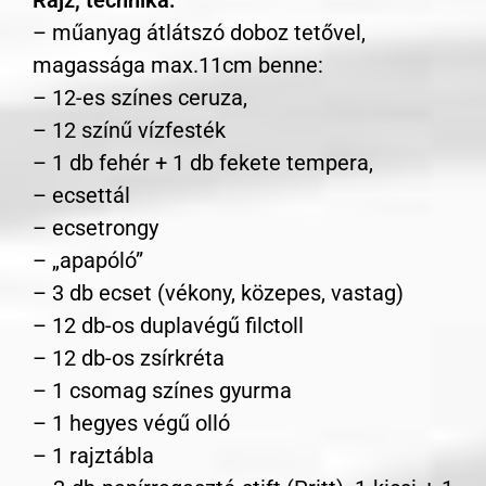
Rajz, technika:
– műanyag átlátszó doboz tetővel,
magassága max.11cm benne:
– 12-es színes ceruza,
– 12 színű vízfesték
– 1 db fehér + 1 db fekete tempera,
– ecsettál
– ecsetrongy
– „apapóló”
– 3 db ecset (vékony, közepes, vastag)
– 12 db-os duplavégű filctoll
– 12 db-os zsírkréta
– 1 csomag színes gyurma
– 1 hegyes végű olló
– 1 rajztábla