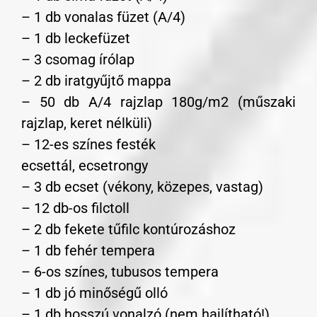
– 1 db vonalas füzet (A/4)
– 1 db leckefüzet
– 3 csomag írólap
– 2 db iratgyűjtő mappa
– 50 db A/4 rajzlap 180g/m2 (műszaki
rajzlap, keret nélküli)
– 12-es színes festék
ecsettál, ecsetrongy
– 3 db ecset (vékony, közepes, vastag)
– 12 db-os filctoll
– 2 db fekete tűfilc kontúrozáshoz
– 1 db fehér tempera
– 6-os színes, tubusos tempera
– 1 db jó minőségű olló
– 1 db hosszú vonalzó (nem hajlítható!)