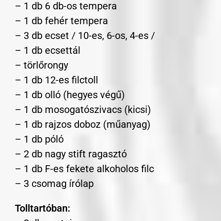
– 1 db 6 db-os tempera
– 1 db fehér tempera
– 3 db ecset / 10-es, 6-os, 4-es /
– 1 db ecsettál
– törlőrongy
– 1 db 12-es filctoll
– 1 db olló (hegyes végű)
– 1 db mosogatószivacs (kicsi)
– 1 db rajzos doboz (műanyag)
– 1 db póló
– 2 db nagy stift ragasztó
– 1 db F-es fekete alkoholos filc
– 3 csomag írólap
Tolltartóban: