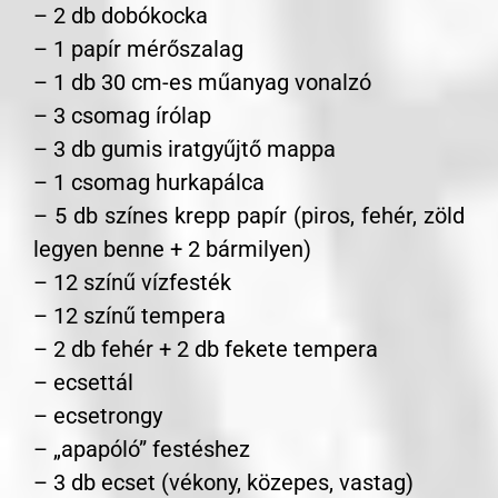
– 2 db dobókocka
– 1 papír mérőszalag
– 1 db 30 cm-es műanyag vonalzó
– 3 csomag írólap
– 3 db gumis iratgyűjtő mappa
– 1 csomag hurkapálca
– 5 db színes krepp papír (piros, fehér, zöld
legyen benne + 2 bármilyen)
– 12 színű vízfesték
– 12 színű tempera
– 2 db fehér + 2 db fekete tempera
– ecsettál
– ecsetrongy
– „apapóló” festéshez
– 3 db ecset (vékony, közepes, vastag)