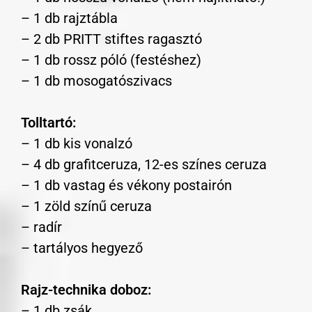
– 1 db rajztábla
– 2 db PRITT stiftes ragasztó
– 1 db rossz póló (festéshez)
– 1 db mosogatószivacs
Tolltartó:
– 1 db kis vonalzó
– 4 db grafitceruza, 12-es színes ceruza
– 1 db vastag és vékony postairón
– 1 zöld színű ceruza
– radír
– tartályos hegyező
Rajz-technika doboz:
– 1 db zsák