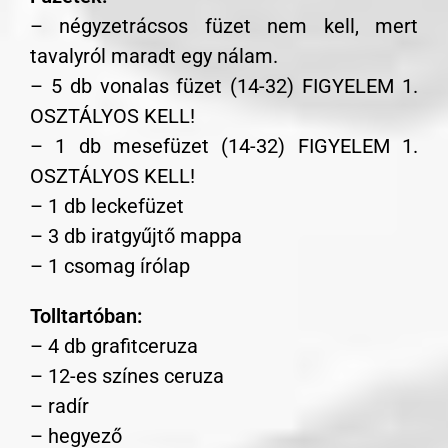
– négyzetrácsos füzet nem kell, mert
tavalyról maradt egy nálam.
– 5 db vonalas füzet (14-32) FIGYELEM 1.
OSZTÁLYOS KELL!
– 1 db mesefüzet (14-32) FIGYELEM 1.
OSZTÁLYOS KELL!
– 1 db leckefüzet
– 3 db iratgyűjtő mappa
– 1 csomag írólap
Tolltartóban:
– 4 db grafitceruza
– 12-es színes ceruza
– radír
– hegyező