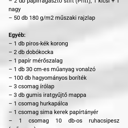
– 2 db papírragasztó stift (Pritt), 1 kicsi + 1
nagy
– 50 db 180 g/m2 műszaki rajzlap
Egyéb:
– 1 db piros-kék korong
– 2 db dobókocka
– 1 papír mérőszalag
– 1 db 30 cm-es műanyag vonalzó
– 100 db hagyományos boríték
– 3 csomag írólap
– 3 db gumis iratgyűjtő mappa
– 1 csomag hurkapálca
– 1 csomag sima kerek papírtányér
– 1 csomag 10 db-os ruhacsipesz