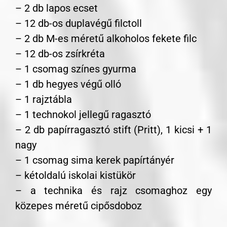
– 2 db lapos ecset
– 12 db-os duplavégű filctoll
– 2 db M-es méretű alkoholos fekete filc
– 12 db-os zsírkréta
– 1 csomag színes gyurma
– 1 db hegyes végű olló
– 1 rajztábla
– 1 technokol jellegű ragasztó
– 2 db papírragasztó stift (Pritt), 1 kicsi + 1
nagy
– 1 csomag sima kerek papírtányér
– kétoldalú iskolai kistükör
– a technika és rajz csomaghoz egy
közepes méretű cipősdoboz