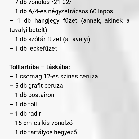
– 7 db vonalas /21-32/
– 1 db A/4-es négyzetrácsos 60 lapos
– 1 db hangjegy füzet (annak, akinek a
tavalyi betelt)
– 1 db szótár füzet (a tavalyi)
– 1 db leckefüzet
Tolltartóba – táskába:
– 1 csomag 12-es színes ceruza
– 5 db grafit ceruza
– 1 db postairon
– 1 db toll
– 1 db radír
– 15 cm-es kis vonalzó
– 1 db tartályos hegyező