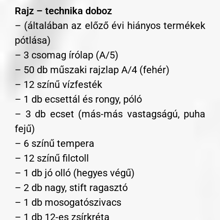
Rajz – technika doboz
– (általában az előző évi hiányos termékek
pótlása)
– 3 csomag írólap (A/5)
– 50 db műszaki rajzlap A/4 (fehér)
– 12 színű vízfesték
– 1 db ecsettál és rongy, póló
– 3 db ecset (más-más vastagságú, puha
fejű)
– 6 színű tempera
– 12 színű filctoll
– 1 db jó olló (hegyes végű)
– 2 db nagy, stift ragasztó
– 1 db mosogatószivacs
– 1 db 12-es zsírkréta