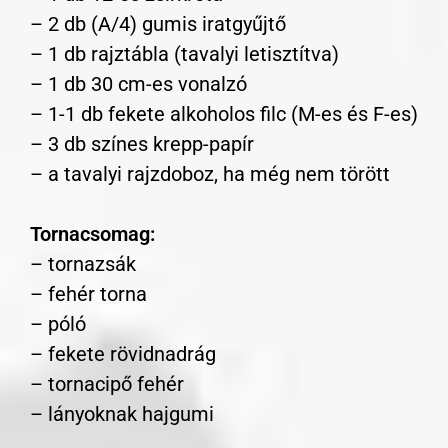
– 2 db (A/4) gumis iratgyűjtő
– 1 db rajztábla (tavalyi letisztítva)
– 1 db 30 cm-es vonalzó
– 1-1 db fekete alkoholos filc (M-es és F-es)
– 3 db színes krepp-papír
– a tavalyi rajzdoboz, ha még nem törött
Tornacsomag:
– tornazsák
– fehér torna
– póló
– fekete rövidnadrág
– tornacipő fehér
– lányoknak hajgumi