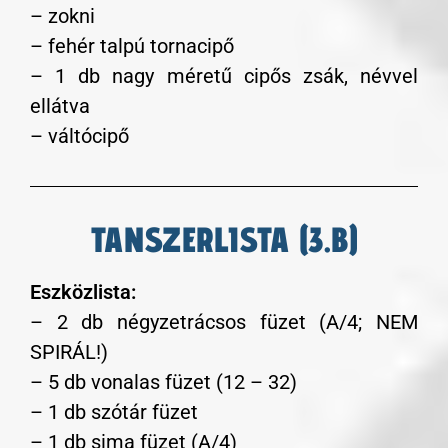
– zokni
– fehér talpú tornacipő
– 1 db nagy méretű cipős zsák, névvel
ellátva
– váltócipő
TANSZERLISTA (3.B)
Eszközlista:
– 2 db négyzetrácsos füzet (A/4; NEM
SPIRÁL!)
– 5 db vonalas füzet (12 – 32)
– 1 db szótár füzet
– 1 db sima füzet (A/4)