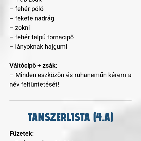
– fehér póló
– fekete nadrág
– zokni
– fehér talpú tornacipő
– lányoknak hajgumi
Váltócipő + zsák:
– Minden eszközön és ruhaneműn kérem a
név feltüntetését!
TANSZERLISTA (4.A)
Füzetek: