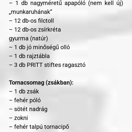
– 1 db nagyméretű apapóló (nem kell új)
„munkaruhának”
– 12 db-os filctoll
– 12 db-os zsírkréta
gyurma (natúr)
– 1 db jó minőségű olló
– 1 db rajztábla
– 3 db PRITT stiftes ragasztó
Tornacsomag (zsákban):
– 1 db zsák
– fehér póló
– sötét nadrág
– zokni
– fehér talpú tornacipő