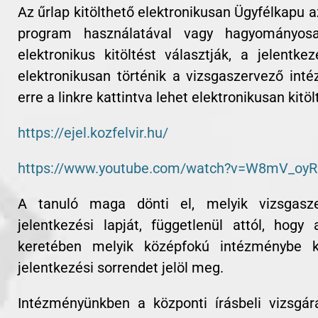
Az űrlap kitölthető elektronikusan Ügyfélkapu 
program használatával vagy hagyományos
elektronikus kitöltést választják, a jelentke
elektronikusan történik a vizsgaszervező inté
erre a linkre kattintva lehet elektronikusan kitöl
https://ejel.kozfelvir.hu/
https://www.youtube.com/watch?v=W8mV_oy
A tanuló maga dönti el, melyik vizsgasz
jelentkezési lapját, függetlenül attól, hogy
keretében melyik középfokú intézménybe k
jelentkezési sorrendet jelöl meg.
Intézményünkben a központi írásbeli vizsgára