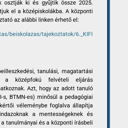
 osztják ki és gyűjtik össze 2025.
tjuk el a középiskolákba. A központi
tató az alábbi linken érhető el:
as/beiskolazas/tajekoztatok/6._KIFI
eilleszkedési, tanulási, magatartási
 a középfokú felvételi eljárás
natkoznak. Azt, hogy az adott tanuló
I-s, BTMN-es) minősül a pedagógiai
kértői véleménybe foglalva állapítja
indazoknak a mentességeknek és
a tanulmányai és a központi írásbeli