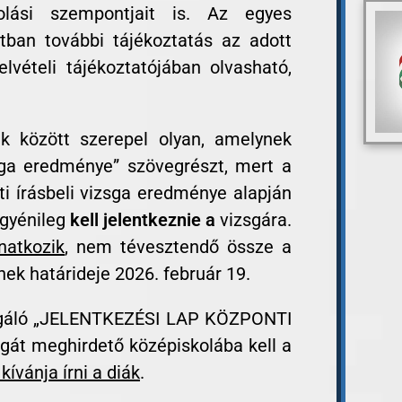
olási szempontjait is. Az egyes
tban további tájékoztatás az adott
lvételi tájékoztatójában olvasható,
k között szerepel olyan, amelynek
sga eredménye” szövegrészt, mert a
ti írásbeli vizsga eredménye alapján
gyénileg
kell jelentkeznie a
vizsgára.
natkozik
, nem tévesztendő össze a
ek határideje 2026. február 19.
zolgáló „JELENTKEZÉSI LAP KÖZPONTI
át meghirdető középiskolába kell a
kívánja írni a diák
.