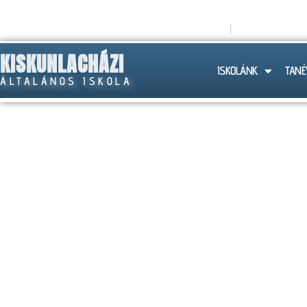
titkarsag@lachazaiskola.hu
+36 (30) 258
KISKUNLACHÁZI
ISKOLÁNK
TANÉ
ÁLTALÁNOS ISKOLA