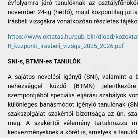
évfolyamra járó tanulóknak az osztályfőnökök
november 24-ig (hétfő), majd központilag jutta
írásbeli vizsgákra vonatkozóan részletes tájékoz
https://www.oktatas.hu/pub_bin/dload/kozoktat
R_kozponti_irasbeli_vizsga_2025_2026.pdf
SNI-s, BTMN-es TANULÓK
A sajátos nevelési igényű (SNI), valamint a b
nehézséggel küzdő (BTMN) jelentkezőre
szempontjából speciális eljárási szabályok vo
különleges bánásmódot igénylő tanulónak (SN
szakszolgálat szakértői bizottsága az ún. sza
meg. A szakértői vélemény tartalmazza m
kedvezményeknek a körét is, amelyek a tanulót 