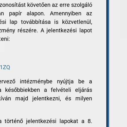
azonosítást követően az erre szolgáló
an papír alapon. Amennyiben az
zési lap továbbítása is közvetlenül,
zmény részére. A jelentkezési lapot
teni:
R1ZQ
ervező intézménybe nyújtja be a
 a későbbiekben a felvételi eljárás
íván majd jelentkezni, és milyen
 történő jelentkezési lapokat a 8.