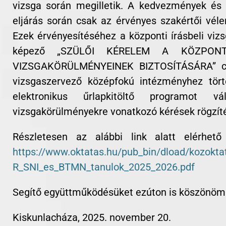
vizsga során megilletik. A kedvezmények és
eljárás során csak az érvényes szakértői vél
Ezek érvényesítéséhez a központi írásbeli vizs
képező „SZÜLŐI KÉRELEM A KÖZPONTI
VIZSGAKÖRÜLMÉNYEINEK BIZTOSÍTÁSÁRA” cí
vizsgaszervező középfokú intézményhez tör
elektronikus űrlapkitöltő programot v
vizsgakörülményekre vonatkozó kérések rögzítés
Részletesen az alábbi link alatt elérhet
https://www.oktatas.hu/pub_bin/dload/kozoktat
R_SNI_es_BTMN_tanulok_2025_2026.pdf
Segítő együttműködésüket ezúton is köszönöm
Kiskunlacháza, 2025. november 20.