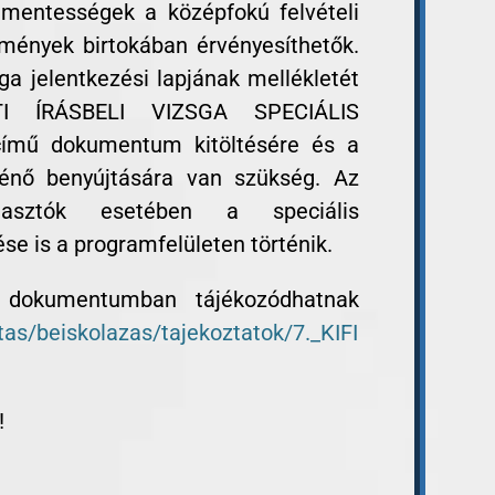
 mentességek a középfokú felvételi
emények birtokában érvényesíthetők.
ga jelentkezési lapjának mellékletét
 ÍRÁSBELI VIZSGA SPECIÁLIS
mű dokumentum kitöltésére és a
ténő benyújtására van szükség. Az
álasztók esetében a speciális
e is a programfelületen történik.
ő dokumentumban tájékozódhatnak
as/beiskolazas/tajekoztatok/7._KIFI
!