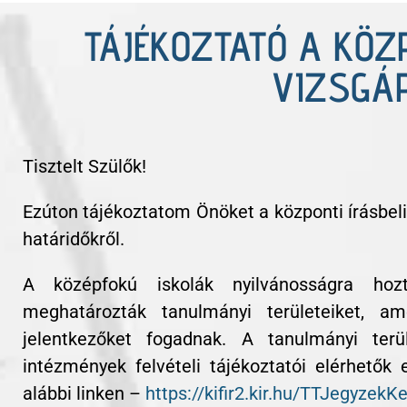
TÁJÉKOZTATÓ A KÖZ
Tisztelt Szülők! Ezúton tájékoztatom Önöket a központi írásbeli vizsgával kapcsolatos tudnivalókról, határidőkről. A középfokú iskolák nyilvánosságra hozták felvételi tájékoztatójukat és meghatározták tanulmányi területeiket, amelyekre a felvételi eljárás során jelentkezőket fogadnak.
VIZSGÁ
Tisztelt Szülők!
Ezúton tájékoztatom Önöket a központi írásbeli
határidőkről.
A középfokú iskolák nyilvánosságra hoztá
meghatározták tanulmányi területeiket, am
jelentkezőket fogadnak. A tanulmányi terü
intézmények felvételi tájékoztatói elérhetők 
alábbi linken –
https://kifir2.kir.hu/TTJegyzekK