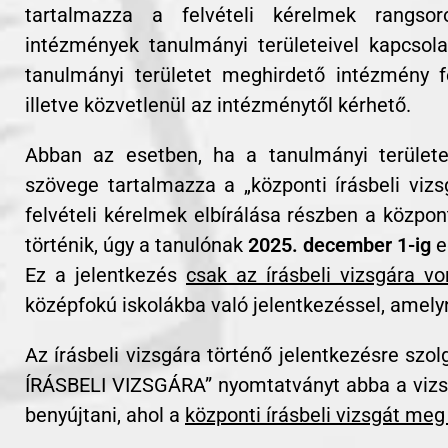
tartalmazza a felvételi kérelmek rangsor
intézmények tanulmányi területeivel kapcsola
tanulmányi területet meghirdető intézmény fe
illetve közvetlenül az intézménytől kérhető.
Abban az esetben, ha a tanulmányi területe
szövege tartalmazza a „központi írásbeli viz
felvételi kérelmek elbírálása részben a közpon
történik, úgy a tanulónak
2025. december 1-ig
e
Ez a jelentkezés
csak az írásbeli vizsgára vo
középfokú iskolákba való jelentkezéssel, amelyn
Az írásbeli vizsgára történő jelentkezésre s
ÍRÁSBELI VIZSGÁRA” nyomtatványt abba a vizsg
benyújtani, ahol a
központi írásbeli vizsgát meg 