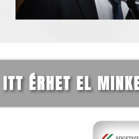
ITT ÉRHET EL MINK
FŐMENÜ
Iskolánk