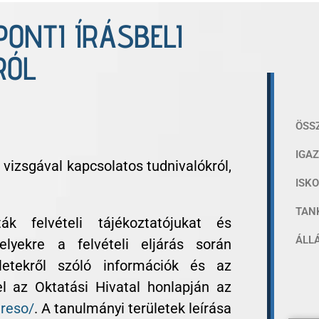
PONTI ÍRÁSBELI
RÓL
ÖSS
IGA
 vizsgával kapcsolatos tudnivalókról,
ISK
TAN
k felvételi tájékoztatójukat és
ÁLL
elyekre a felvételi eljárás során
letekről szóló információk és az
el az Oktatási Hivatal honlapján az
ereso/
. A tanulmányi területek leírása