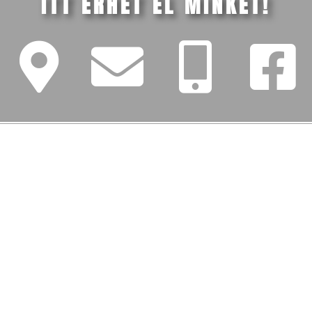
ITT ÉRHET EL MINKET!
FŐMENÜ
Iskolánk
Tanév (2026/27)
Szülőknek