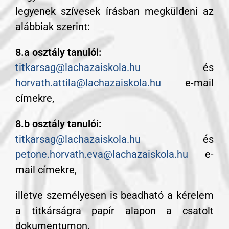
legyenek szívesek írásban megküldeni az
alábbiak szerint:
8.a osztály tanulói:
titkarsag@lachazaiskola.hu
és
horvath.attila@lachazaiskola.hu
e-mail
címekre,
8.b osztály tanulói:
titkarsag@lachazaiskola.hu
és
petone.horvath.eva@lachazaiskola.hu
e-
mail címekre,
illetve személyesen is beadható a kérelem
a titkárságra papír alapon a csatolt
dokumentumon.