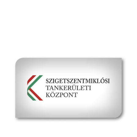
Dokumentumok
Média
Kapcsolat
hivatalos oldal