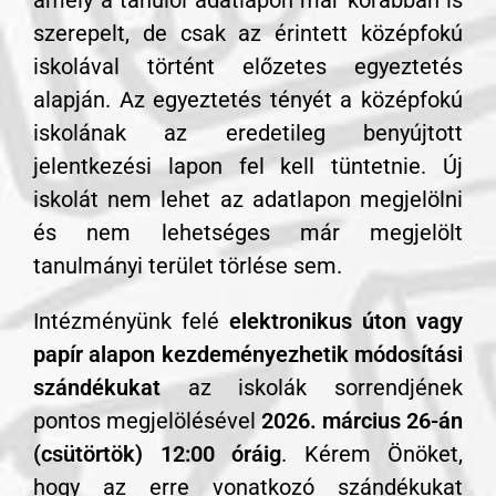
amely a tanulói adatlapon már korábban is
szerepelt, de csak az érintett középfokú
iskolával történt előzetes egyeztetés
alapján. Az egyeztetés tényét a középfokú
iskolának az eredetileg benyújtott
jelentkezési lapon fel kell tüntetnie. Új
iskolát nem lehet az adatlapon megjelölni
és nem lehetséges már megjelölt
tanulmányi terület törlése sem.
Intézményünk felé
elektronikus úton vagy
papír alapon kezdeményezhetik módosítási
szándékukat
az iskolák sorrendjének
pontos megjelölésével
2026. március 26-án
(csütörtök) 12:00 óráig
. Kérem Önöket,
hogy az erre vonatkozó szándékukat