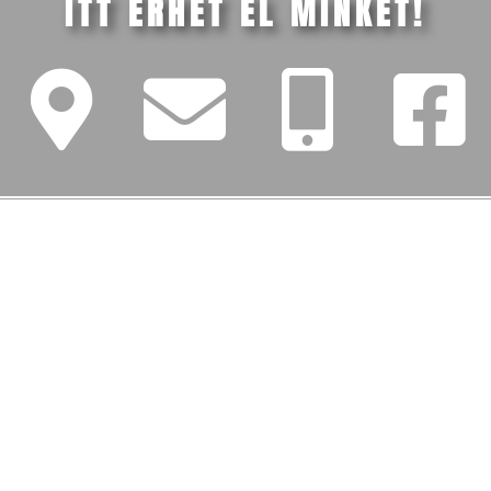
ITT ÉRHET EL MINKET!
FŐMENÜ
Iskolánk
Tanév (2026/27)
Szülőknek