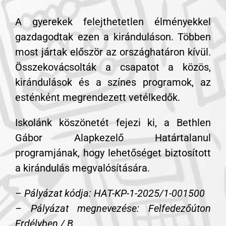
A gyerekek felejthetetlen élményekkel
gazdagodtak ezen a kiránduláson. Többen
most jártak először az országhatáron kívül.
Összekovácsolták a csapatot a közös,
kirándulások és a színes programok, az
esténként megrendezett vetélkedők.
Iskolánk köszönetét fejezi ki, a Bethlen
Gábor Alapkezelő Határtalanul
programjának, hogy lehetőséget biztosított
a kirándulás megvalósítására.
– Pályázat kódja: HAT-KP-1-2025/1-001500
– Pályázat megnevezése: Felfedezőúton
Erdélyben / B