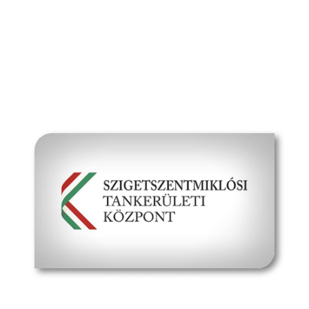
Dokumentumok
Média
Kapcsolat
hivatalos oldal