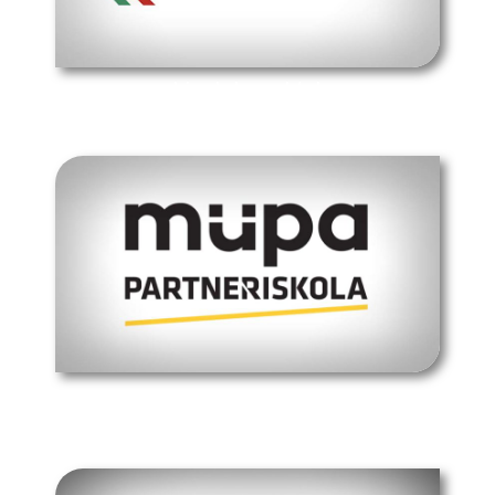
hivatalos oldal
müpa budapest