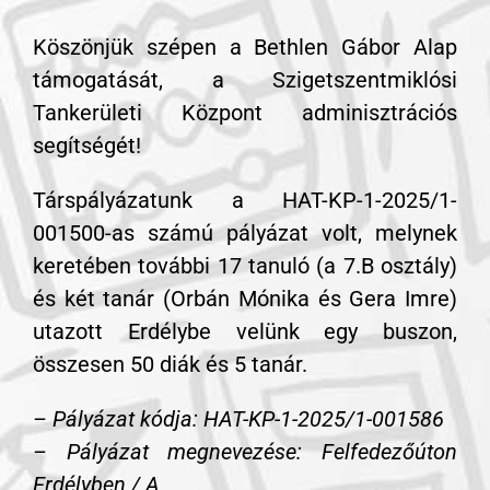
Köszönjük szépen a Bethlen Gábor Alap
támogatását, a Szigetszentmiklósi
Tankerületi Központ adminisztrációs
segítségét!
Társpályázatunk a HAT-KP-1-2025/1-
001500-as számú pályázat volt, melynek
keretében további 17 tanuló (a 7.B osztály)
és két tanár (Orbán Mónika és Gera Imre)
utazott Erdélybe velünk egy buszon,
összesen 50 diák és 5 tanár.
– Pályázat kódja: HAT-KP-1-2025/1-001586
– Pályázat megnevezése: Felfedezőúton
Erdélyben / A