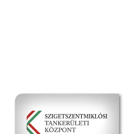
Tanév (2026/27)
Szülőknek
Dokumentumok
Média
Kapcsolat