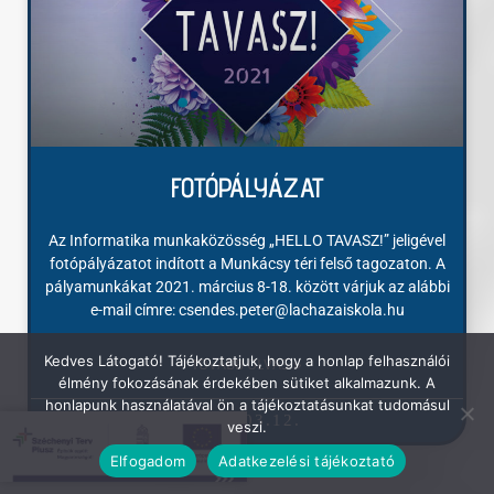
FOTÓPÁLYÁZAT
Az Informatika munkaközösség „HELLO TAVASZ!” jeligével
fotópályázatot indított a Munkácsy téri felső tagozaton. A
pályamunkákat 2021. március 8-18. között várjuk az alábbi
e-mail címre: csendes.peter@lachazaiskola.hu
Kedves Látogató! Tájékoztatjuk, hogy a honlap felhasználói
TOVÁBB OLVAS »
élmény fokozásának érdekében sütiket alkalmazunk. A
honlapunk használatával ön a tájékoztatásunkat tudomásul
2021.03.12.
veszi.
Elfogadom
Adatkezelési tájékoztató