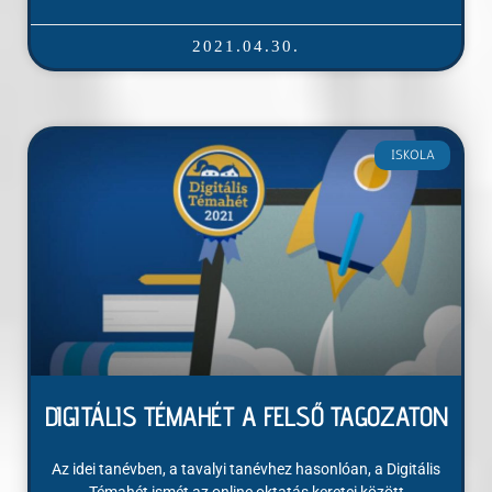
2021.04.30.
ISKOLA
DIGITÁLIS TÉMAHÉT A FELSŐ TAGOZATON
Az idei tanévben, a tavalyi tanévhez hasonlóan, a Digitális
Témahét ismét az online oktatás keretei között