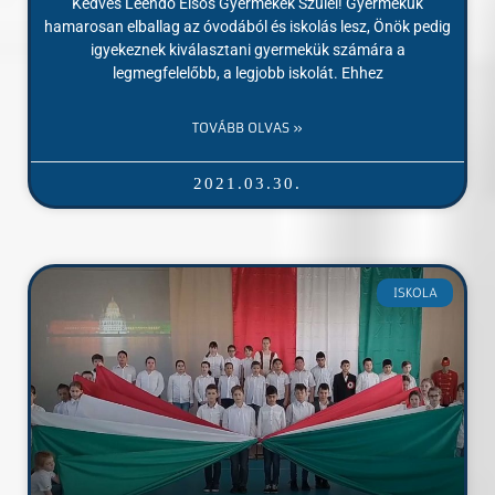
Kedves Leendő Elsős Gyermekek Szülei! Gyermekük
hamarosan elballag az óvodából és iskolás lesz, Önök pedig
igyekeznek kiválasztani gyermekük számára a
legmegfelelőbb, a legjobb iskolát. Ehhez
TOVÁBB OLVAS »
2021.03.30.
ISKOLA